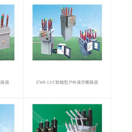
空断路器
ZW8-12/C智能型户外真空断路器