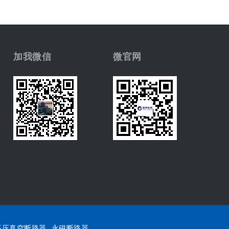
加我微信
微官网
高压真空断路器
永磁断路器