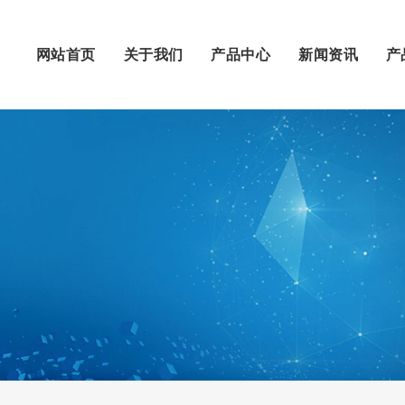
网站首页
关于我们
产品中心
新闻资讯
产