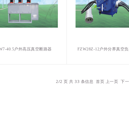
W7-40.5户外高压真空断路器
FZW28Z-12户外分界真空
2/2 页 共 33 条信息
首页
上一页
下一