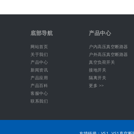
底部导航
产品中心
网站首页
户内高压真空断路器
关于我们
户外高压真空断路器
产品中心
真空负荷开关
新闻资讯
接地开关
产品应用
隔离开关
产品百科
更多 >>
客服中心
联系我们
友情链接：
VS1
VS1真空断