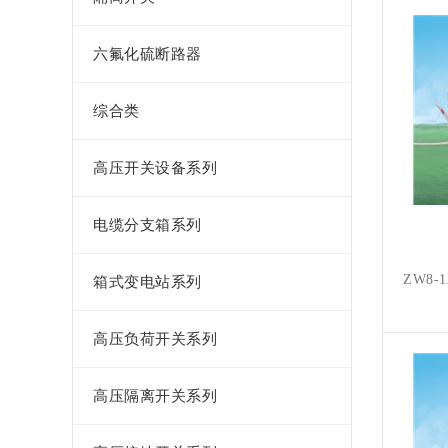
六氟化硫断路器
综合类
高压开关设备系列
电缆分支箱系列
ZW8-
箱式变电站系列
高压负荷开关系列
高压隔离开关系列