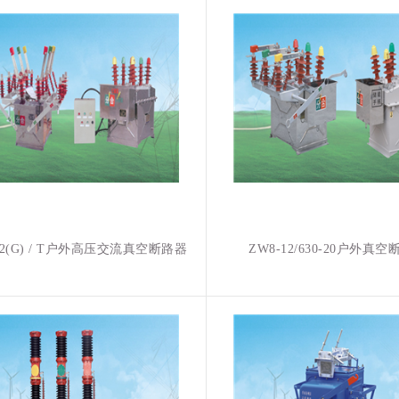
12(G) / T户外高压交流真空断路器
ZW8-12/630-20户外真