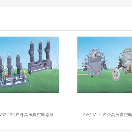
W32-12G户外高压真空断路器
ZW20Z-12户外高压真空