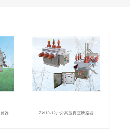
断路器
ZW10-12户外高压真空断路器