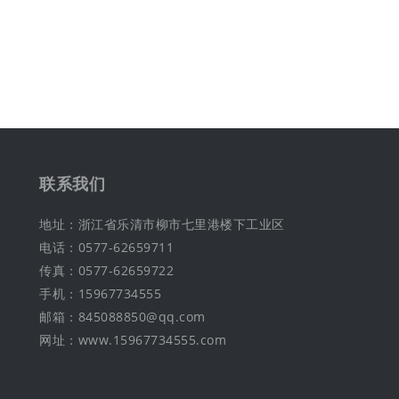
联系我们
地址：浙江省乐清市柳市七里港楼下工业区
电话：0577-62659711
传真：0577-62659722
手机：15967734555
邮箱：845088850@qq.com
网址：www.15967734555.com