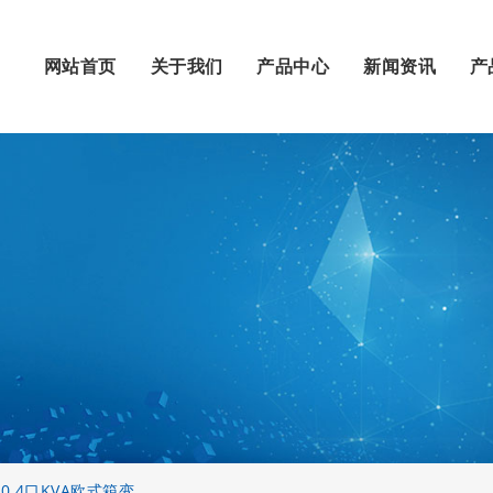
网站首页
关于我们
产品中心
新闻资讯
产
0/0.4口KVA欧式箱变