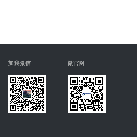
加我微信
微官网