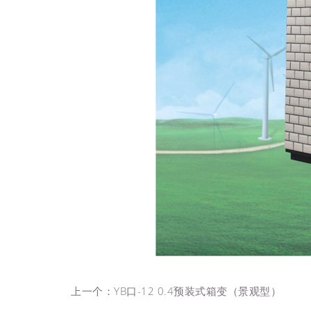
上一个：
YB口-12 0.4预装式箱变（景观型）