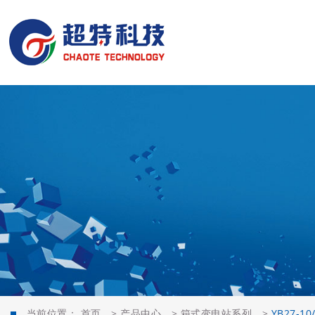
当前位置：
首页
>
产品中心
>
箱式变电站系列
>
YB27-1