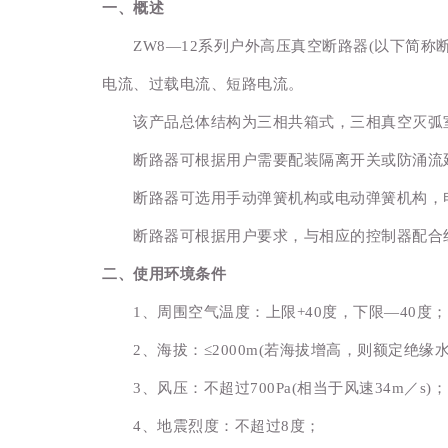
一、概述
ZW8—12系列户外高压真空断路器(以下简称断
电流、过载电流、短路电流。
该产品总体结构为三相共箱式，三相真空灭弧室
断路器可根据用户需要配装隔离开关或防涌流
断路器可选用手动弹簧机构或电动弹簧机构，电
断路器可根据用户要求，与相应的控制器配合组
二、使用环境条件
1、周围空气温度：上限+40度，下限—40度；
2、海拔：≤2000m(若海拔增高，则额定绝缘水
3、风压：不超过700Pa(相当于风速34m／s)；
4、地震烈度：不超过8度；