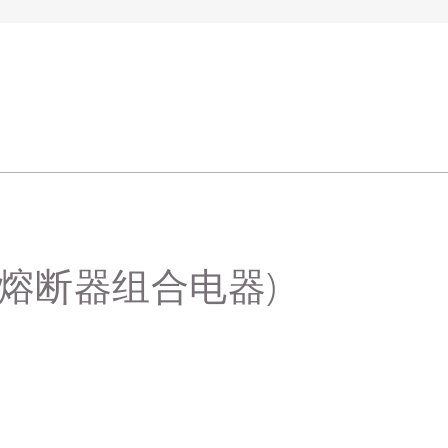
关(熔断器组合电器)